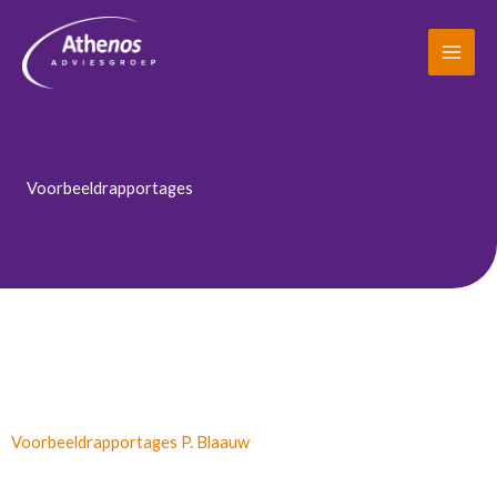
Ga
naar
de
inhoud
Voorbeeldrapportages
Voorbeeldrapportages P. Blaauw