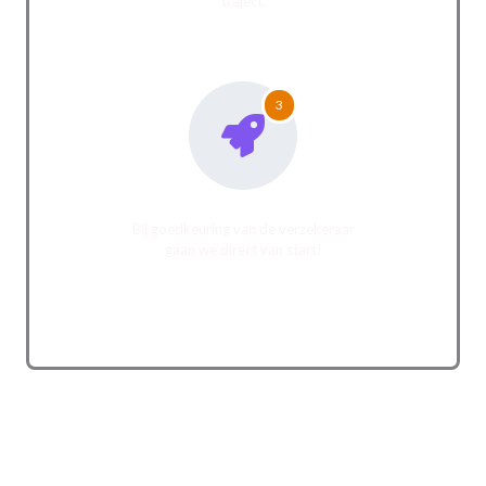
traject.
3
Traject van start
Bij goedkeuring van de verzekeraar
gaan we direct van start!