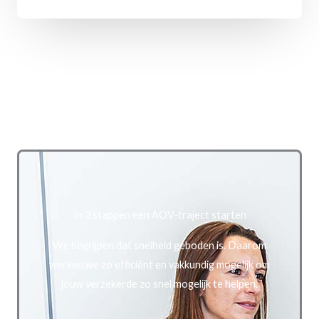
In 3 stappen een AOV-traject starten
We begrijpen dat snelheid geboden is. Daarom
werken we zo efficiënt en vakkundig mogelijk om
jouw verzekerde zo snel mogelijk te helpen.