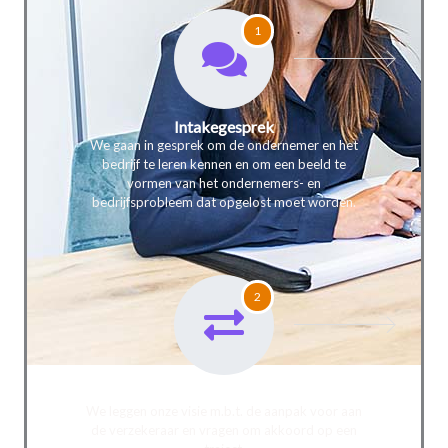
1
Intakegesprek
We gaan in gesprek om de ondernemer en het
bedrijf te leren kennen en om een beeld te
vormen van het ondernemers- en
bedrijfsprobleem dat opgelost moet worden.
2
Terugkoppeling verzekeraar
We leggen onze visie m.b.t. de aanpak voor aan
de verzekeraar en vragen om akkoord op een