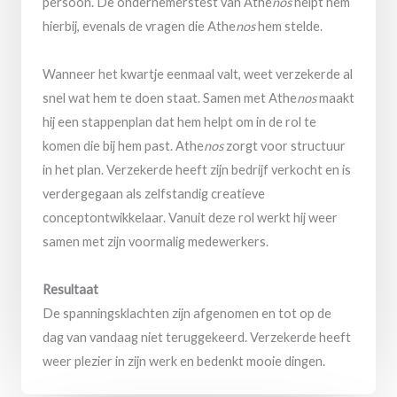
persoon. De ondernemerstest van Athe
nos
helpt hem
hierbij, evenals de vragen die Athe
nos
hem stelde.
Wanneer het kwartje eenmaal valt, weet verzekerde al
snel wat hem te doen staat. Samen met Athe
nos
maakt
hij een stappenplan dat hem helpt om in de rol te
komen die bij hem past. Athe
nos
zorgt voor structuur
in het plan. Verzekerde heeft zijn bedrijf verkocht en is
verdergegaan als zelfstandig creatieve
conceptontwikkelaar. Vanuit deze rol werkt hij weer
samen met zijn voormalig medewerkers.
Resultaat
De spanningsklachten zijn afgenomen en tot op de
dag van vandaag niet teruggekeerd. Verzekerde heeft
weer plezier in zijn werk en bedenkt mooie dingen.