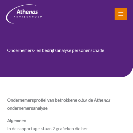
Ga
naar
de
inhoud
Ondernemers- en bedrijfsanalyse personenschade
Ondernemersprofiel van betrokkene o.b.v. de Athe
nos
ondernemersanalyse
Algemeen
In de rapportage staan 2 grafieken die het