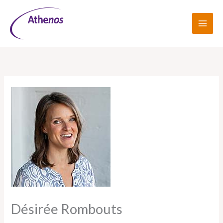
Ga
naar
de
inhoud
Désirée Rombouts